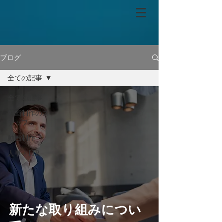
ブログ
全ての記事
全ての記事
動画制作のス
テップ
動画制作
人事・HR
新たな取り組みについ