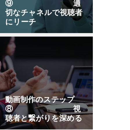
⑨ 適
切なチャネルで視聴者
にリーチ
動画制作のステップ
⑧ 視
聴者と繋がりを深める