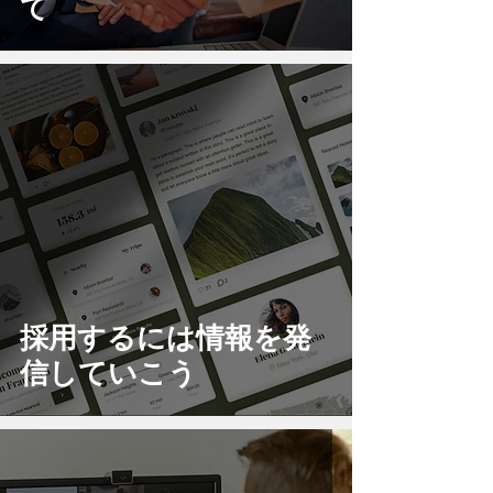
て
採用するには情報を発
信していこう