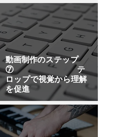
動画制作のステップ
⑦ テ
ロップで視覚から理解
を促進