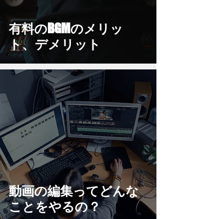
有料のBGMのメリッ
ト、デメリット
動画の編集ってどんな
ことをやるの？